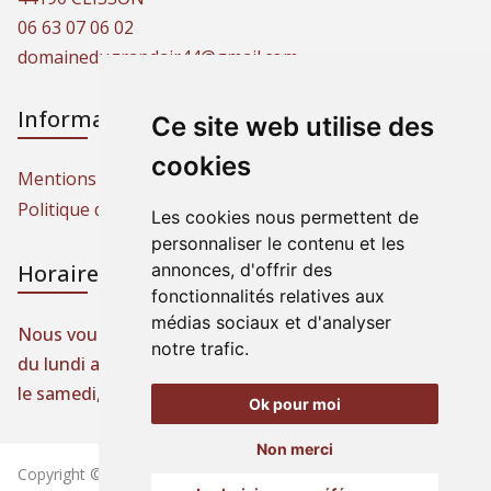
06 63 07 06 02
domainedugrandair44@gmail.com
Informations
Ce site web utilise des
cookies
Mentions légales
Politique de protection des données
Les cookies nous permettent de
personnaliser le contenu et les
annonces, d'offrir des
Horaires d'ouverture
fonctionnalités relatives aux
médias sociaux et d'analyser
Nous vous accueillons toute l’année,
notre trafic.
du lundi au vendredi, de 9 h à 19 h,
le samedi, de 9 h à 13 h et sur rendez-vous.
Ok pour moi
Non merci
Copyright ©2026 Domaine du Grand Air | Tous droits réservés.