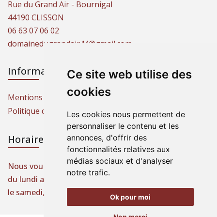
Rue du Grand Air - Bournigal
44190 CLISSON
06 63 07 06 02
domainedugrandair44@gmail.com
Informations
Ce site web utilise des
cookies
Mentions légales
Politique de protection des données
Les cookies nous permettent de
personnaliser le contenu et les
annonces, d'offrir des
Horaires d'ouverture
fonctionnalités relatives aux
médias sociaux et d'analyser
Nous vous accueillons toute l’année,
notre trafic.
du lundi au vendredi, de 9 h à 19 h,
le samedi, de 9 h à 13 h et sur rendez-vous.
Ok pour moi
Non merci