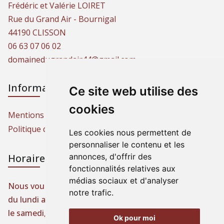
Frédéric et Valérie LOIRET
Rue du Grand Air - Bournigal
44190 CLISSON
06 63 07 06 02
domainedugrandair44@gmail.com
Informations
Ce site web utilise des
cookies
Mentions légales
Politique de protection des données
Les cookies nous permettent de
personnaliser le contenu et les
Horaires d'ouverture
annonces, d'offrir des
fonctionnalités relatives aux
médias sociaux et d'analyser
Nous vous accueillons toute l’année,
notre trafic.
du lundi au vendredi, de 9 h à 19 h,
le samedi, de 9 h à 13 h et sur rendez-vous.
Ok pour moi