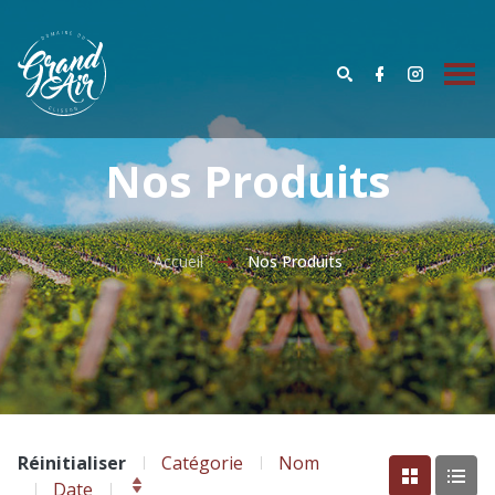
Nos Produits
Accueil
Nos Produits
Réinitialiser
Catégorie
Nom
Date