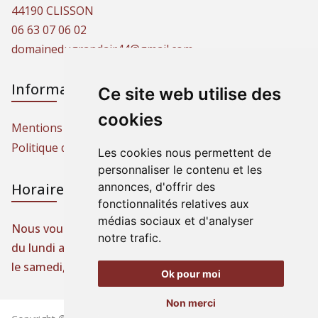
44190 CLISSON
06 63 07 06 02
domainedugrandair44@gmail.com
Informations
Ce site web utilise des
cookies
Mentions légales
Politique de protection des données
Les cookies nous permettent de
personnaliser le contenu et les
annonces, d'offrir des
Horaires d'ouverture
fonctionnalités relatives aux
médias sociaux et d'analyser
Nous vous accueillons toute l’année,
notre trafic.
du lundi au vendredi, de 9 h à 19 h,
le samedi, de 9 h à 13 h et sur rendez-vous.
Ok pour moi
Non merci